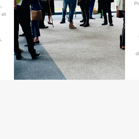
Po
,
 et
,
d