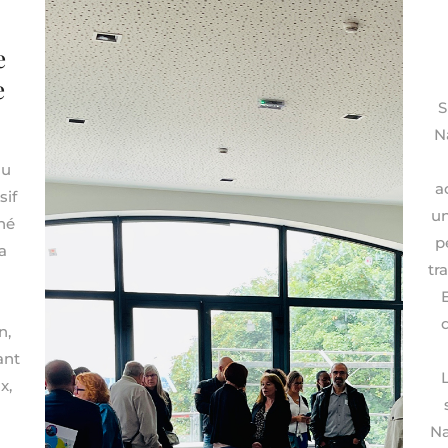
e
e
S
N
au
a
sif
un
né
p
a
tr
.
n,
ant
x,
Na