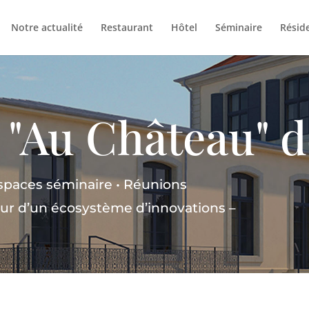
Notre actualité
Restaurant
Hôtel
Séminaire
Résid
 "Au Château" d
 Espaces séminaire • Réunions
œur d’un écosystème d’innovations
–