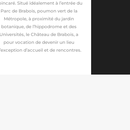
incaré. Situé idéalement à l’entrée du
Parc de Brabois, poumon vert de la
Métropole, à proximité du jardin
botanique, de l’hippodrome et des
Universités, le Château de Brabois, a
pour vocation de devenir un lieu
’exception d’accueil et de rencontres.