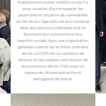
établissement public médico-social. Il a
pour vocation d’accompagner les
personnes en situation de vulnérabilité
du fait de leur âge et/ou de leur handicap
dans leur parcours individuel tout en
favorisant leur autonomie et leur
insertion sociale, dans une organisation
générale ouverte sur le milieu ordinaire
de vie. Le CAPS est un carrefour de
services où les usagers sont acteurs de
leurs parcours de vie. C’est aussi un
espace de citoyenneté active et
partagée et de liberté.