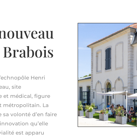
enouveau
 Brabois
 Technopôle Henri
eau, site
 et médical, figure
t métropolitain. La
sa volonté d’en faire
’innovation qu’elle
ialité est apparu