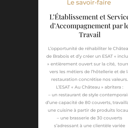
Le savoir-faire
L’Établissement et Servic
d’Accompagnement par l
Travail
L’opportunité de réhabiliter le Châte
de Brabois et d’y créer un ESAT « inclu
» entièrement ouvert sur la cité, tour
vers les métiers de l’hôtellerie et de l
restauration concrétise nos valeurs
L’ESAT « Au Château » abritera :
– un restaurant de style contemporai
d’une capacité de 80 couverts, travaill
une cuisine à partir de produits locau
– une brasserie de 30 couverts
s’adressant à une clientèle variée