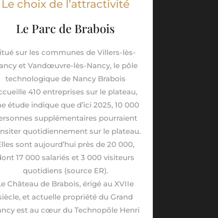
Le choix de l’attractivité
Le Parc de Brabois
itué sur les communes de Villers-lès-
ancy et Vandœuvre-lès-Nancy, le pôle
technologique de Nancy Brabois
ccueille 410 entreprises sur le plateau,
e étude indique que d’ici 2025, 10 000
ersonnes supplémentaires pourraient
ansiter quotidiennement sur le plateau.
Elles sont aujourd’hui près de 20 000,
dont 17 000 salariés et 3 000 visiteurs
quotidiens (source ER).
Le Château de Brabois, érigé au XVIIe
siècle, et actuelle propriété du Grand
ncy est au cœur du Technopôle Henri