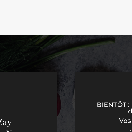
BIENTÔT : 
:
Zay
Vos