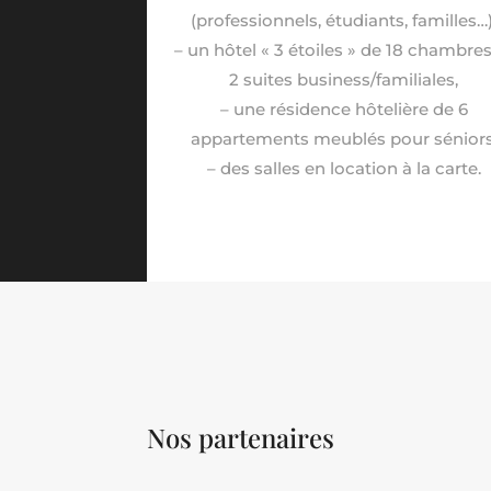
(professionnels, étudiants, familles…)
– un hôtel « 3 étoiles » de 18 chambres
2 suites business/familiales,
– une résidence hôtelière de 6
appartements meublés pour séniors
– des salles en location à la carte.
Nos partenaires