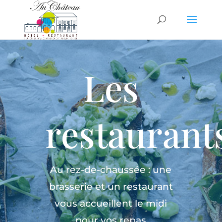
Les
restaurant
Au rez-de-chaussée : une
brasserie et un restaurant
vous accueillent le midi
pour vos repas